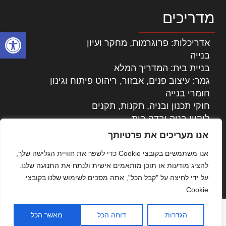
מדריכים
פתח סרגל
אדריכלות: פרוגרמות, מחקר ועיון
בנייה
בניית בית: המדריך המלא
גמר: עיצוב פנים, אבזור, ריהוט פיתוח וגינון
חומרי בנייה
חוקי תכנון ובניה, תקנות, תקנים
ליקויי בניה ובדק בית
נדל"ן: זכויות, אגרות ועסקאות
אנו מעריכים את פרטיותך
עיצוב הבית
אנו משתמשים בקובצי Cookie כדי לשפר את חוויית הגלישה שלך,
עקרונות ניהול אחזקה מתקדמות
להציג מודעות או תוכן מותאמים אישית ולנתח את התנועה שלנו.
צילום אדריכלי
על ידי לחיצה על "קבל הכל", אתה מסכים לשימוש שלנו בקובצי
שיווק נדלן
Cookie.
שיטות בניה: מפרטים והמלצות
תוכן שיווקי
הגדרות
דוחה הכל
מאשר הכל