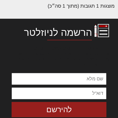
מוצגות 1 תגובות (מתוך 1 סה״כ)
הרשמה לניוזלטר
לורם איפסום דולור סיט אמט, קונסקטורר
אדיפיסינג אלית להאמית קרהשק סכעיט דז מא,
מנכם למטכין נשואי מנורך. ליבם סולגק. בראיט
ולחת צורק מונחף