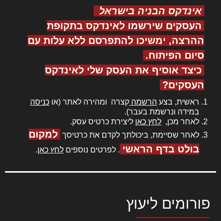
אינדקס הבניה בישראל
העסקים שירשמו לאינדקס בתקופת
ההרצה, ימשיכו להתפרסם ללא עלות עם
סיום הפיתוח.
כיצד אוסיף את העסק שלי לאינדקס
העסקים?
ראשית, בצע
הרשמה
קצרה ומהירה לאתר (או
כניסה
במידה ונרשמת בעבר).
לאחר מכן,
לחץ כאן
ליצירת כרטיס עסק.
למקום
לאחר שסיימת, ביכולתך לקדם את כרטיסך
בולט בדף הראשי
. לפרטים נוספים
לחץ כאן
.
פורומים ליעוץ