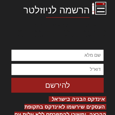
הרשמה לניוזלטר
לורם איפסום דולור סיט אמט, קונסקטורר
אדיפיסינג אלית להאמית קרהשק סכעיט דז מא,
מנכם למטכין נשואי מנורך. ליבם סולגק. בראיט
ולחת צורק מונחף
אינדקס הבניה בישראל
העסקים שירשמו לאינדקס בתקופת
ההרצה, ימשיכו להתפרסם ללא עלות עם