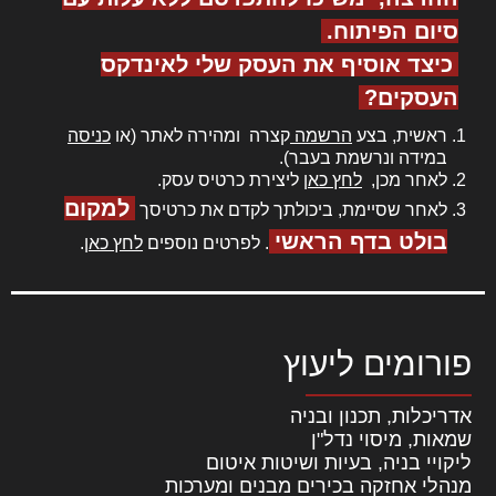
סיום הפיתוח.
כיצד אוסיף את העסק שלי לאינדקס
העסקים?
ראשית, בצע
הרשמה
קצרה ומהירה לאתר (או
כניסה
במידה ונרשמת בעבר).
לאחר מכן,
לחץ כאן
ליצירת כרטיס עסק.
למקום
לאחר שסיימת, ביכולתך לקדם את כרטיסך
בולט בדף הראשי
. לפרטים נוספים
לחץ כאן
.
פורומים ליעוץ
אדריכלות, תכנון ובניה
שמאות, מיסוי נדל"ן
ליקויי בניה, בעיות ושיטות איטום
מנהלי אחזקה בכירים מבנים ומערכות