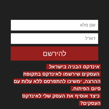
אדיפיסינג אלית להאמית קרהשק סכעיט דז מא,
מנכם למטכין נשואי מנורך. ליבם סולגק. בראיט
ולחת צורק מונחף
אינדקס הבניה בישראל
העסקים שירשמו לאינדקס בתקופת
ההרצה, ימשיכו להתפרסם ללא עלות עם
סיום הפיתוח.
כיצד אוסיף את העסק שלי לאינדקס
העסקים?