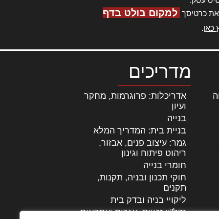
יס עסק.
למקום בולט בדף
את כרטיסך
 כאן
.
מדריכים
ה
|
אדריכלות: פרוגרמות, מחקר
ועיון
בנייה
בניית בית: המדריך המלא
גמר: עיצוב פנים, אבזור,
|
ריהוט פיתוח וגינון
חומרי בנייה
חוקי תכנון ובניה, תקנות,
תקנים
ליקויי בניה ובדק בית
נדל"ן: זכויות, אגרות ועסקאות