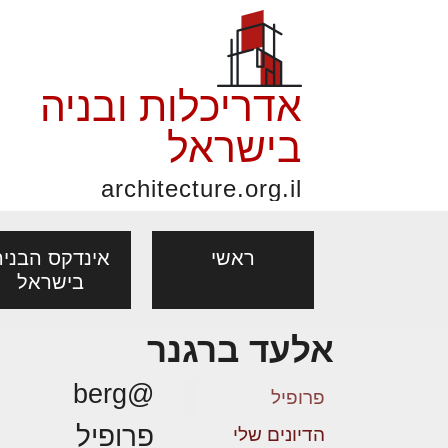
אדריכלות ובניה
בישראל
architecture.org.il
ראשי
אינדקס הבניה
בישראל
אלעד ברגנר
פורום אדריכלות, תכנון
פ
אדריכלות: פרוגרמות,
נדל"ן: זכו
@berg
אדריכלים - מעצב
ובניה
נ
פרופיל
מחקר ועיון
ועסקאות
פרופיל
מקצועות
הדיונים שלי
בנייה
עיצוב הבי
יעוץ מקצועי לבונים, למשפצים
מת