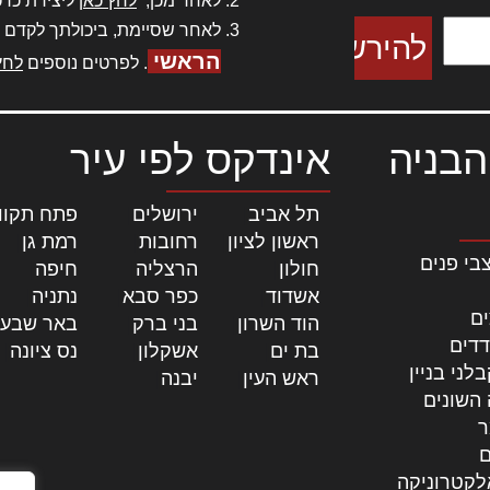
לאחר מכן,
לחץ כאן
ליצירת כרט
לאחר שסיימת, ביכולתך לקדם 
הראשי
. לפרטים נוספים
לחץ
הבניה
אינדקס לפי עיר
תל אביב
|
ירושלים
|
פתח תקוו
ראשון לציון
|
רחובות
|
רמת גן
|
בי פנים
חולון
|
הרצליה
|
חיפה
|
אשדוד
|
כפר סבא
|
נתניה
|
ים
הוד השרון
|
בני ברק
|
באר שבע
דדים
בת ים
|
אשקלון
|
נס ציונה
|
לני בניין
ראש העין
|
יבנה
|
 השונים
ר
ם
לקטרוניקה