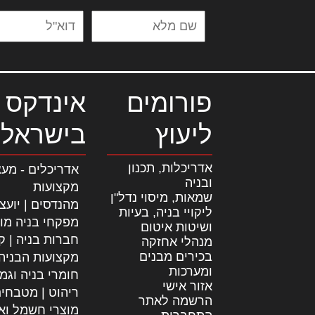
פורומים
אינדקס 
ליעוץ
בישראל
אדריכלות, תכנון
אדריכלים - מעצ
ובניה
מקצועות
שמאות, מיסוי נדל"ן
מהנדסים | יועצ
ליקויי בניה, בעיות
מפקחי בניה מו
ושיטות איטום
חברות בניה | קב
מנהלי אחזקה
בכירים מבנים
מקצועות הבניה
ומערכות
חומרי בניה וגמ
אזור אישי
ריהוט | מטבחי
הרשמה לאתר
מוצרי חשמל וא