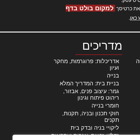
יס עסק.
למקום בולט בדף
את כרטיסך
 כאן
.
מדריכים
ה
|
אדריכלות: פרוגרמות, מחקר
ועיון
בנייה
בניית בית: המדריך המלא
גמר: עיצוב פנים, אבזור,
|
ריהוט פיתוח וגינון
חומרי בנייה
חוקי תכנון ובניה, תקנות,
תקנים
ליקויי בניה ובדק בית
נדל"ן: זכויות, אגרות ועסקאות