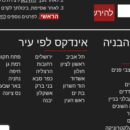
לאחר מכן,
לחץ כאן
ליצירת כרט
לאחר שסיימת, ביכולתך לקדם 
הראשי
. לפרטים נוספים
לחץ
הבניה
אינדקס לפי עיר
תל אביב
|
ירושלים
|
פתח תקוו
ראשון לציון
|
רחובות
|
רמת גן
|
בי פנים
חולון
|
הרצליה
|
חיפה
|
אשדוד
|
כפר סבא
|
נתניה
|
ים
הוד השרון
|
בני ברק
|
באר שבע
דדים
בת ים
|
אשקלון
|
נס ציונה
|
לני בניין
ראש העין
|
יבנה
|
 השונים
ר
ם
לקטרוניקה