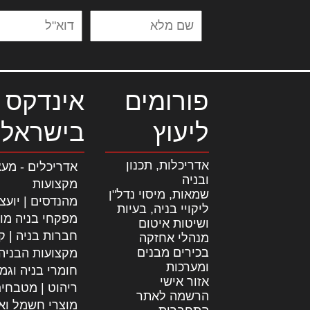
פורומים
אינדקס 
ליעוץ
בישראל
אדריכלות, תכנון
אדריכלים - מעצ
ובניה
מקצועות
שמאות, מיסוי נדל"ן
מהנדסים | יועצ
ליקויי בניה, בעיות
מפקחי בניה מו
ושיטות איטום
חברות בניה | קב
מנהלי אחזקה
בכירים מבנים
מקצועות הבניה
ומערכות
חומרי בניה וגמ
אזור אישי
ריהוט | מטבחי
הרשמה לאתר
מוצרי חשמל וא