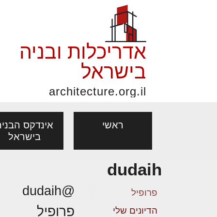
אדריכלות ובניה
בישראל
architecture.org.il
ראשי
אינדקס הבניה
בישראל
dudaih
פורום אדריכלות, תכנון
פ
אדריכלות: פרוגרמות,
נדל"ן: זכו
@dudaih
אדריכלים - מעצב
ובניה
נ
פרופיל
מחקר ועיון
ועסקאות
פרופיל
מקצועות
הדיונים שלי
בנייה
עיצוב הבי
יעוץ מקצועי לבונים, למשפצים
מת