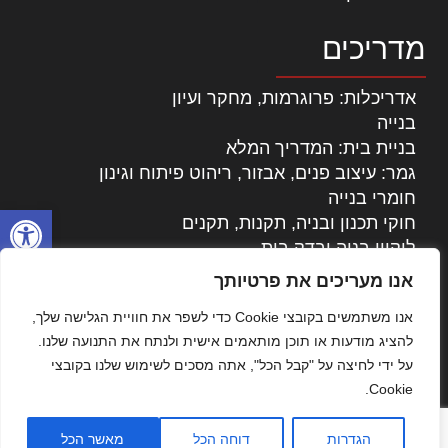
מדריכים
אדריכלות: פרוגרמות, מחקר ועיון
בנייה
בניית בית: המדריך המלא
גמר: עיצוב פנים, אבזור, ריהוט פיתוח וגינון
חומרי בנייה
פתח סרגל
חוקי תכנון ובניה, תקנות, תקנים
ליקויי בניה ובדק בית
נדל"ן: זכויות, אגרות ועסקאות
אנו מעריכים את פרטיותך
עיצוב הבית
אנו משתמשים בקובצי Cookie כדי לשפר את חוויית הגלישה שלך,
עקרונות ניהול אחזקה מתקדמות
להציג מודעות או תוכן מותאמים אישית ולנתח את התנועה שלנו.
צילום אדריכלי
על ידי לחיצה על "קבל הכל", אתה מסכים לשימוש שלנו בקובצי
שיווק נדלן
Cookie.
שיטות בניה: מפרטים והמלצות
תוכן שיווקי
הגדרות
דוחה הכל
מאשר הכל