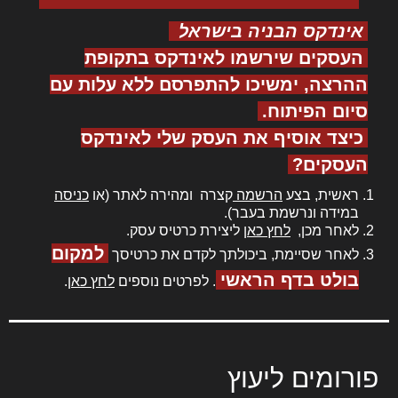
אינדקס הבניה בישראל
העסקים שירשמו לאינדקס בתקופת
ההרצה, ימשיכו להתפרסם ללא עלות עם
סיום הפיתוח.
כיצד אוסיף את העסק שלי לאינדקס
העסקים?
ראשית, בצע
הרשמה
קצרה ומהירה לאתר (או
כניסה
במידה ונרשמת בעבר).
לאחר מכן,
לחץ כאן
ליצירת כרטיס עסק.
למקום
לאחר שסיימת, ביכולתך לקדם את כרטיסך
בולט בדף הראשי
. לפרטים נוספים
לחץ כאן
.
פורומים ליעוץ