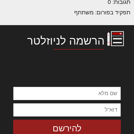
תגובות: 0
תפקיד בפורום: משתתף
הרשמה לניוזלטר
לורם איפסום דולור סיט אמט, קונסקטורר
אדיפיסינג אלית להאמית קרהשק סכעיט דז מא,
מנכם למטכין נשואי מנורך. ליבם סולגק. בראיט
ולחת צורק מונחף