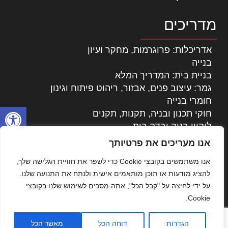
מדריכים
אדריכלות: פרוגרמות, מחקר ועיון
בנייה
בניית בית: המדריך המלא
גמר: עיצוב פנים, אבזור, ריהוט פיתוח וגינון
חומרי בנייה
פתח סרגל
חוקי תכנון ובניה, תקנות, תקנים
ליקויי בניה ובדק בית
נדל"ן: זכויות, אגרות ועסקאות
אנו מעריכים את פרטיותך
עיצוב הבית
אנו משתמשים בקובצי Cookie כדי לשפר את חוויית הגלישה שלך,
עקרונות ניהול אחזקה מתקדמות
להציג מודעות או תוכן מותאמים אישית ולנתח את התנועה שלנו.
צילום אדריכלי
על ידי לחיצה על "קבל הכל", אתה מסכים לשימוש שלנו בקובצי
שיווק נדלן
Cookie.
שיטות בניה: מפרטים והמלצות
תוכן שיווקי
הגדרות
דוחה הכל
מאשר הכל