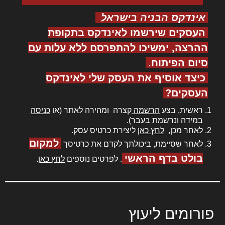
אינדקס הבניה בישראל
העסקים שירשמו לאינדקס בתקופת
ההרצה, ימשיכו להתפרסם ללא עלות עם
סיום הפיתוח.
כיצד אוסיף את העסק שלי לאינדקס
העסקים?
ראשית, בצע
הרשמה
קצרה ומהירה לאתר (או
כניסה
במידה ונרשמת בעבר).
לאחר מכן,
לחץ כאן
ליצירת כרטיס עסק.
למקום
לאחר שסיימת, ביכולתך לקדם את כרטיסך
בולט בדף הראשי
. לפרטים נוספים
לחץ כאן
.
פורומים ליעוץ