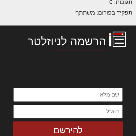
תגובות: 0
תפקיד בפורום: משתתף
הרשמה לניוזלטר
לורם איפסום דולור סיט אמט, קונסקטורר
אדיפיסינג אלית להאמית קרהשק סכעיט דז מא,
מנכם למטכין נשואי מנורך. ליבם סולגק. בראיט
ולחת צורק מונחף