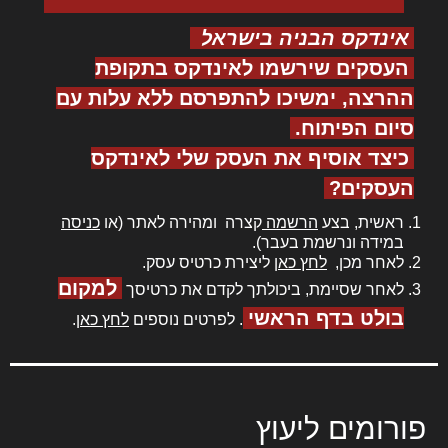
אינדקס הבניה בישראל
העסקים שירשמו לאינדקס בתקופת
ההרצה, ימשיכו להתפרסם ללא עלות עם
סיום הפיתוח.
כיצד אוסיף את העסק שלי לאינדקס
העסקים?
ראשית, בצע
הרשמה
קצרה ומהירה לאתר (או
כניסה
במידה ונרשמת בעבר).
לאחר מכן,
לחץ כאן
ליצירת כרטיס עסק.
למקום
לאחר שסיימת, ביכולתך לקדם את כרטיסך
בולט בדף הראשי
. לפרטים נוספים
לחץ כאן
.
פורומים ליעוץ