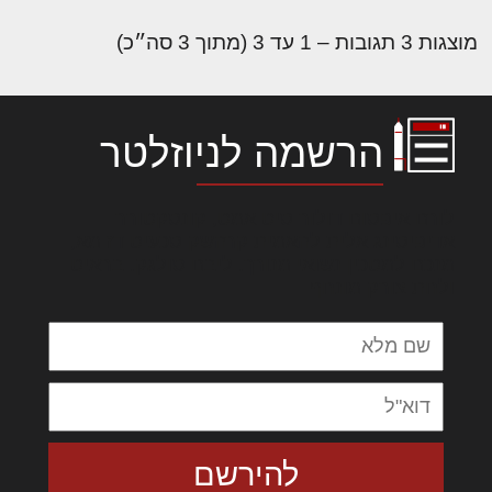
מוצגות 3 תגובות – 1 עד 3 (מתוך 3 סה״כ)
הרשמה לניוזלטר
לורם איפסום דולור סיט אמט, קונסקטורר
אדיפיסינג אלית להאמית קרהשק סכעיט דז מא,
מנכם למטכין נשואי מנורך. ליבם סולגק. בראיט
ולחת צורק מונחף