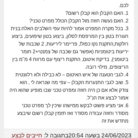
לכם.
1. האם הקבלן הוא קבלן רשום?
2. האם נעשה חוזה מול הקבלן הכולל מפרט טכני?
3. בכל מקרה המפרט אמור להיות עפי השלבים האלה:בנית
חגורת בטון בין המרפסת לסלון, ביצוע בטון שיפועים, ביצוע
רולקות,התקנת נקז כפול!, פריימר ליריעות, 2 שכבות של
יריעות ביטומניות (אפשר גם שכבה של צמנטי+2 חומר
ביטומני), בדיקת איטום, התקנת ריצוף עם מרווח 4 מ"מ בין
הריצופים, מילוי רובה.
4. לגבי הטענה של איש האיטום – לא כבילה ולא רלוונטית
5. שוב לגבי התנערות הקבלן – עפי מה שנראה לי , הוא
צודק אלא אם כן היה חוזה ומפרט טכני שבו מופיע שהוא היה
אמור לבצע את הנ"ל.
6. אני מציע פשוט לבקש ממישהו שיכין לך מפרט טכני
מסודר וחוזה עבודה מסודר ואז תזמין קבלן רשום שיבצע
מחדש את זה
24/06/2023 בשעה 20:54
בתגובה ל:
חייבים לבצע