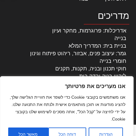
מדריכים
אדריכלות: פרוגרמות, מחקר ועיון
בנייה
בניית בית: המדריך המלא
גמר: עיצוב פנים, אבזור, ריהוט פיתוח וגינון
חומרי בנייה
חוקי תכנון ובניה, תקנות, תקנים
ליקויי בניה ובדק בית
נדל"ן: זכויות, אגרות ועסקאות
אנו מעריכים את פרטיותך
עיצוב הבית
אנו משתמשים בקובצי Cookie כדי לשפר את חוויית הגלישה שלך,
עקרונות ניהול אחזקה מתקדמות
להציג מודעות או תוכן מותאמים אישית ולנתח את התנועה שלנו.
צילום אדריכלי
על ידי לחיצה על "קבל הכל", אתה מסכים לשימוש שלנו בקובצי
שיווק נדלן
Cookie.
שיטות בניה: מפרטים והמלצות
תוכן שיווקי
הגדרות
דוחה הכל
מאשר הכל