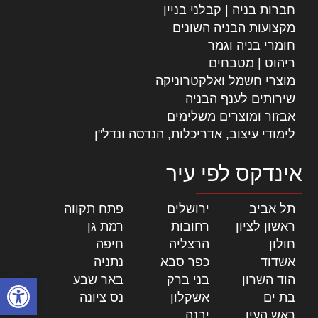
חברות בניה | קבלני בניין
מקצועות הבניה השונים
חומרי בניה וגמר
ריהוט | מטבחים
מוצרי חשמל ואלקטרוניקה
שירותים לענף הבניה
אבזור ומוצרים משלימים
לימודי עיצוב, אדריכלות, הנדסה ונדל"ן
אינדקס לפי עיר
תל אביב
|
ירושלים
|
פתח תקווה
|
ראשון לציון
|
רחובות
|
רמת גן
|
חולון
|
הרצליה
|
חיפה
|
אשדוד
|
כפר סבא
|
נתניה
|
פתח סרגל
הוד השרון
|
בני ברק
|
באר שבע
|
בת ים
|
אשקלון
|
נס ציונה
|
ראש העין
|
יבנה
|