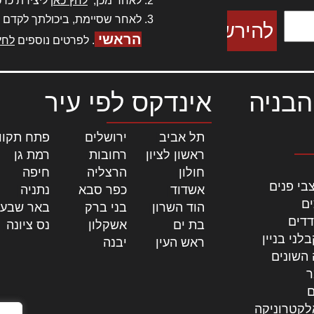
לאחר מכן,
לחץ כאן
ליצירת כרט
לאחר שסיימת, ביכולתך לקדם 
הראשי
. לפרטים נוספים
לחץ
הבניה
אינדקס לפי עיר
תל אביב
|
ירושלים
|
פתח תקוו
ראשון לציון
|
רחובות
|
רמת גן
|
חולון
|
הרצליה
|
חיפה
|
בי פנים
אשדוד
|
כפר סבא
|
נתניה
|
ים
הוד השרון
|
בני ברק
|
באר שבע
דדים
בת ים
|
אשקלון
|
נס ציונה
|
לני בניין
ראש העין
|
יבנה
|
 השונים
ר
ם
לקטרוניקה