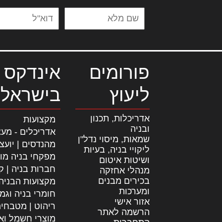
פורומים
אינדקס 
ליעוץ
בישראל
אדריכלות, תכנון
מקצועות
ובניה
אדריכלים - מעצ
שמאות, מיסוי נדל"ן
מהנדסים | יועצ
ליקויי בניה, בעיות
מפקחי בניה מו
ושיטות איטום
חברות בניה | קב
מנהלי אחזקה
בכירים מבנים
מקצועות הבניה
ומערכות
חומרי בניה וגמ
אזור אישי
ריהוט | מטבחי
הרשמה לאתר
מוצרי חשמל וא