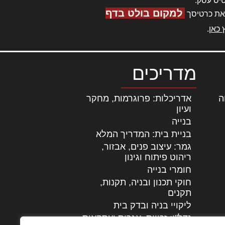
יס עסק.
למקום בולט בדף
את כרטיסך
 כאן
.
מדריכים
ה
|
אדריכלות: פרוגרמות, מחקר
ועיון
בנייה
בניית בית: המדריך המלא
גמר: עיצוב פנים, אבזור,
|
ריהוט פיתוח וגינון
חומרי בנייה
חוקי תכנון ובניה, תקנות,
תקנים
ליקויי בניה ובדק בית
נדל"ן: זכויות, אגרות ועסקאות