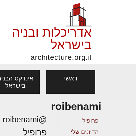
אדריכלות ובניה
בישראל
architecture.org.il
ראשי
אינדקס הבניה
בישראל
roibenami
פורום אדריכלות, תכנון
פ
אדריכלות: פרוגרמות,
נדל"ן: זכו
@roibenami
מקצועות
ובניה
נ
פרופיל
מחקר ועיון
ועסקאות
פרופיל
אדריכלים - מעצב
הדיונים שלי
בנייה
עיצוב הבי
יעוץ מקצועי לבונים, למשפצים
מת