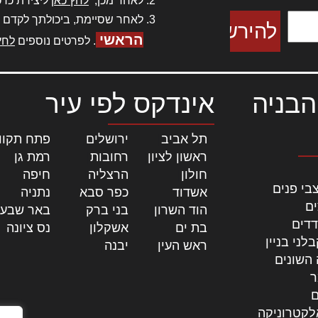
לאחר מכן,
לחץ כאן
ליצירת כרט
לאחר שסיימת, ביכולתך לקדם 
הראשי
. לפרטים נוספים
לחץ
הבניה
אינדקס לפי עיר
תל אביב
|
ירושלים
|
פתח תקוו
ראשון לציון
|
רחובות
|
רמת גן
|
חולון
|
הרצליה
|
חיפה
|
בי פנים
אשדוד
|
כפר סבא
|
נתניה
|
ים
הוד השרון
|
בני ברק
|
באר שבע
דדים
בת ים
|
אשקלון
|
נס ציונה
|
לני בניין
ראש העין
|
יבנה
|
 השונים
ר
ם
לקטרוניקה