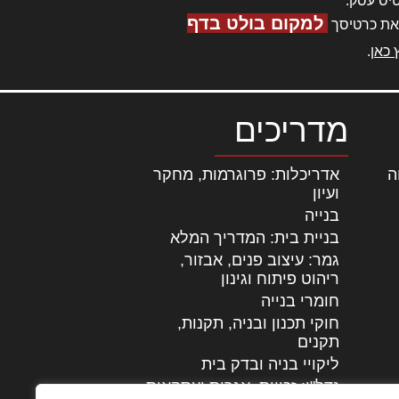
יס עסק.
למקום בולט בדף
את כרטיסך
 כאן
.
מדריכים
ה
|
אדריכלות: פרוגרמות, מחקר
ועיון
בנייה
בניית בית: המדריך המלא
גמר: עיצוב פנים, אבזור,
|
ריהוט פיתוח וגינון
חומרי בנייה
חוקי תכנון ובניה, תקנות,
תקנים
ליקויי בניה ובדק בית
נדל"ן: זכויות, אגרות ועסקאות