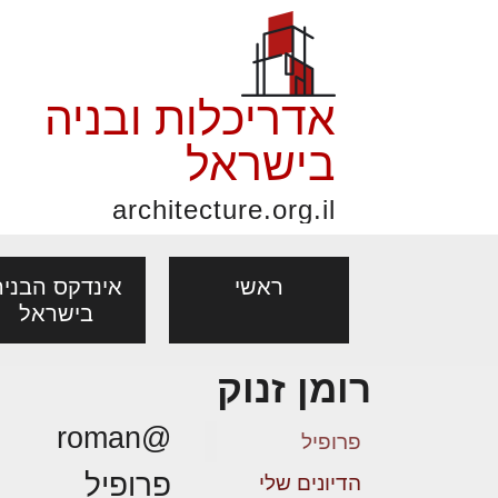
אדריכלות ובניה
בישראל
architecture.org.il
ראשי
אינדקס הבניה
בישראל
רומן זנוק
פורום אדריכלות, תכנון
פ
אדריכלות: פרוגרמות,
נדל"ן: זכו
@roman
מקצועות
ובניה
נ
פרופיל
מחקר ועיון
ועסקאות
פרופיל
אדריכלים - מעצב
הדיונים שלי
בנייה
עיצוב הבי
יעוץ מקצועי לבונים, למשפצים
מת