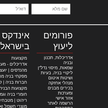
פורומים
אינדקס 
ליעוץ
בישראל
אדריכלות, תכנון
מקצועות
ובניה
אדריכלים - מעצ
שמאות, מיסוי נדל"ן
מהנדסים | יועצ
ליקויי בניה, בעיות
מפקחי בניה מו
ושיטות איטום
חברות בניה | קב
מנהלי אחזקה
בכירים מבנים
מקצועות הבניה
ומערכות
חומרי בניה וגמ
אזור אישי
ריהוט | מטבחי
הרשמה לאתר
מוצרי חשמל וא