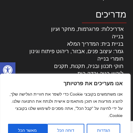
מדריכים
אדריכלות: פרוגרמות, מחקר ועיון
בנייה
בניית בית: המדריך המלא
גמר: עיצוב פנים, אבזור, ריהוט פיתוח וגינון
חומרי בנייה
פתח סרגל
חוקי תכנון ובניה, תקנות, תקנים
ליקויי בניה ובדק בית
נדל"ן: זכויות, אגרות ועסקאות
אנו מעריכים את פרטיותך
עיצוב הבית
אנו משתמשים בקובצי Cookie כדי לשפר את חוויית הגלישה שלך,
עקרונות ניהול אחזקה מתקדמות
להציג מודעות או תוכן מותאמים אישית ולנתח את התנועה שלנו.
צילום אדריכלי
על ידי לחיצה על "קבל הכל", אתה מסכים לשימוש שלנו בקובצי
שיווק נדלן
Cookie.
שיטות בניה: מפרטים והמלצות
תוכן שיווקי
הגדרות
דוחה הכל
מאשר הכל