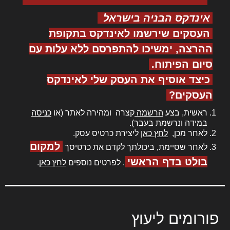
אינדקס הבניה בישראל
העסקים שירשמו לאינדקס בתקופת
ההרצה, ימשיכו להתפרסם ללא עלות עם
סיום הפיתוח.
כיצד אוסיף את העסק שלי לאינדקס
העסקים?
ראשית, בצע
הרשמה
קצרה ומהירה לאתר (או
כניסה
במידה ונרשמת בעבר).
לאחר מכן,
לחץ כאן
ליצירת כרטיס עסק.
למקום
לאחר שסיימת, ביכולתך לקדם את כרטיסך
בולט בדף הראשי
. לפרטים נוספים
לחץ כאן
.
פורומים ליעוץ