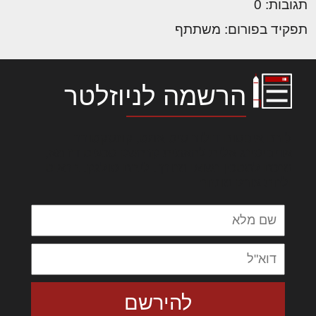
תגובות: 0
תפקיד בפורום: משתתף
הרשמה לניוזלטר
לורם איפסום דולור סיט אמט, קונסקטורר
אדיפיסינג אלית להאמית קרהשק סכעיט דז מא,
מנכם למטכין נשואי מנורך. ליבם סולגק. בראיט
ולחת צורק מונחף