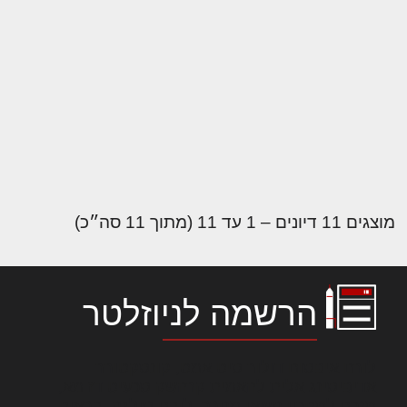
מוצגים 11 דיונים – 1 עד 11 (מתוך 11 סה״כ)
הרשמה לניוזלטר
לורם איפסום דולור סיט אמט, קונסקטורר
אדיפיסינג אלית להאמית קרהשק סכעיט דז מא,
מנכם למטכין נשואי מנורך. ליבם סולגק. בראיט