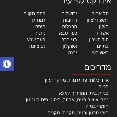
אינדקס לפי עיר
תל אביב
|
ירושלים
|
פתח תקווה
|
ראשון לציון
|
רחובות
|
רמת גן
|
חולון
|
הרצליה
|
חיפה
|
אשדוד
|
כפר סבא
|
נתניה
|
הוד השרון
|
בני ברק
|
באר שבע
|
בת ים
|
אשקלון
|
נס ציונה
|
ראש העין
|
יבנה
|
פתח סרגל
מדריכים
אדריכלות: פרוגרמות, מחקר ועיון
בנייה
בניית בית: המדריך המלא
גמר: עיצוב פנים, אבזור, ריהוט פיתוח וגינון
חומרי בנייה
חוקי תכנון ובניה, תקנות, תקנים