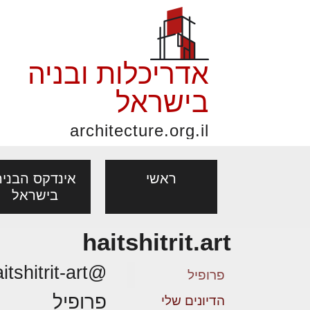
אדריכלות ובניה
בישראל
architecture.org.il
ראשי
אינדקס הבניה
בישראל
haitshitrit.art
פורום אדריכלות, תכנון
פ
אדריכלות: פרוגרמות,
נדל"ן: זכו
@haitshitrit-art
מקצועות
ובניה
נ
פרופיל
מחקר ועיון
ועסקאות
פרופיל
אדריכלים - מעצב
הדיונים שלי
בנייה
עיצוב הבי
יעוץ מקצועי לבונים, למשפצים
מת