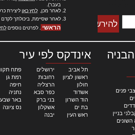
בעבר).
 צורק מונחף
לאחר מכן,
לחץ כאן
ליצירת כרט
לאחר שסיימת, ביכולתך לקדם 
הראשי
. לפרטים נוספים
לחץ
הבניה
אינדקס לפי עיר
תל אביב
|
ירושלים
|
פתח תקוו
ראשון לציון
|
רחובות
|
רמת גן
|
חולון
|
הרצליה
|
חיפה
|
בי פנים
אשדוד
|
כפר סבא
|
נתניה
|
ים
הוד השרון
|
בני ברק
|
באר שבע
דדים
בת ים
|
אשקלון
|
נס ציונה
|
לני בניין
ראש העין
|
יבנה
|
 השונים
ר