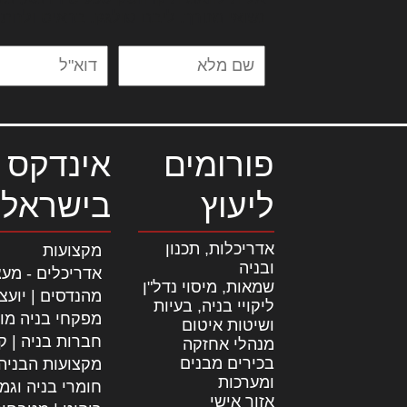
נשואי מנורך. ליבם סולגק. בראיט ולחת
פורומים
אינדקס 
ליעוץ
בישראל
אדריכלות, תכנון
מקצועות
ובניה
אדריכלים - מעצ
שמאות, מיסוי נדל"ן
מהנדסים | יועצ
ליקויי בניה, בעיות
מפקחי בניה מו
ושיטות איטום
חברות בניה | קב
מנהלי אחזקה
בכירים מבנים
מקצועות הבניה
ומערכות
חומרי בניה וגמ
אזור אישי