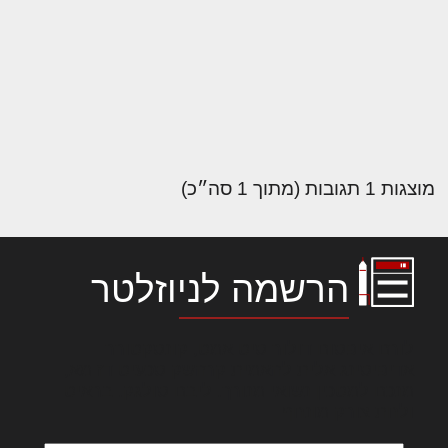
מוצגות 1 תגובות (מתוך 1 סה״כ)
הרשמה לניוזלטר
לורם איפסום דולור סיט אמט, קונסקטורר
אדיפיסינג אלית להאמית קרהשק סכעיט דז מא,
מנכם למטכין נשואי מנורך. ליבם סולגק. בראיט
ולחת צורק מונחף