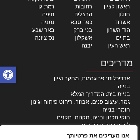
ראשון לציון
|
רחובות
|
רמת גן
|
חולון
|
הרצליה
|
חיפה
|
אשדוד
|
כפר סבא
|
נתניה
|
הוד השרון
|
בני ברק
|
באר שבע
|
בת ים
|
אשקלון
|
נס ציונה
|
ראש העין
|
יבנה
|
מדריכים
פתח סרגל
אדריכלות: פרוגרמות, מחקר ועיון
בנייה
בניית בית: המדריך המלא
גמר: עיצוב פנים, אבזור, ריהוט פיתוח וגינון
חומרי בנייה
חוקי תכנון ובניה, תקנות, תקנים
ליקויי בניה ובדק בית
נדל"ן: זכויות, אגרות ועסקאות
אנו מעריכים את פרטיותך