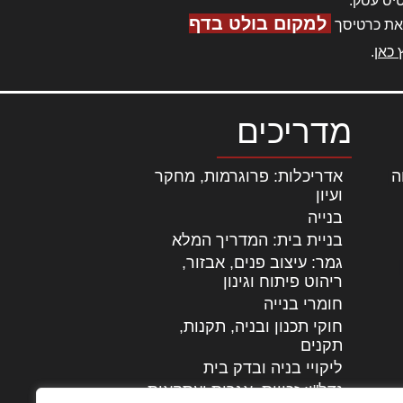
יס עסק.
למקום בולט בדף
את כרטיסך
 כאן
.
מדריכים
ה
|
אדריכלות: פרוגרמות, מחקר
ועיון
בנייה
בניית בית: המדריך המלא
גמר: עיצוב פנים, אבזור,
|
ריהוט פיתוח וגינון
חומרי בנייה
חוקי תכנון ובניה, תקנות,
תקנים
ליקויי בניה ובדק בית
נדל"ן: זכויות, אגרות ועסקאות