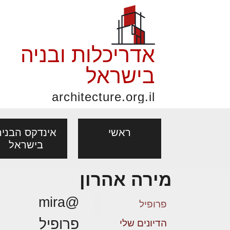
אדריכלות ובניה
בישראל
architecture.org.il
ראשי
אינדקס הבניה
בישראל
מירה אהרון
פורום אדריכלות, תכנון
פ
אדריכלות: פרוגרמות,
נדל"ן: זכו
@mira
מקצועות
ובניה
נ
פרופיל
מחקר ועיון
ועסקאות
פרופיל
אדריכלים - מעצב
הדיונים שלי
בנייה
עיצוב הבי
יעוץ מקצועי לבונים, למשפצים
מת