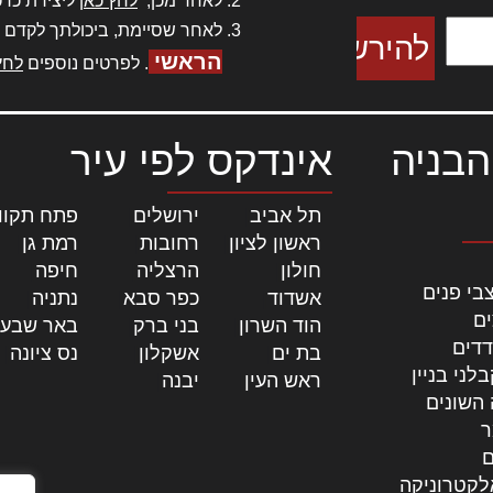
לאחר מכן,
לחץ כאן
ליצירת כרט
לאחר שסיימת, ביכולתך לקדם 
הראשי
. לפרטים נוספים
לחץ
הבניה
אינדקס לפי עיר
תל אביב
|
ירושלים
|
פתח תקוו
ראשון לציון
|
רחובות
|
רמת גן
|
חולון
|
הרצליה
|
חיפה
|
בי פנים
אשדוד
|
כפר סבא
|
נתניה
|
ים
הוד השרון
|
בני ברק
|
באר שבע
דדים
בת ים
|
אשקלון
|
נס ציונה
|
לני בניין
ראש העין
|
יבנה
|
 השונים
ר
ם
לקטרוניקה