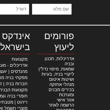
פורומים
אינדקס 
ליעוץ
בישראל
אדריכלות, תכנון
מקצועות
ובניה
אדריכלים - מעצ
שמאות, מיסוי נדל"ן
מהנדסים | יועצ
ליקויי בניה, בעיות
מפקחי בניה מו
ושיטות איטום
חברות בניה | קב
מנהלי אחזקה
בכירים מבנים
מקצועות הבניה
ומערכות
חומרי בניה וגמ
אזור אישי
ריהוט | מטבחי
הרשמה לאתר
מוצרי חשמל וא