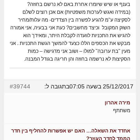
בענף או שיש שיומרו אחרת באם לא נרשם בחוזה?
(במידה ואגש לערכות משפטיות) אם אכן רוצים לשלם
לסקיצה ע"מ להגיע לפשרה בין הצדדים- מה עלות/מחיר
השוק המקובל וכיצד מחשבים? כעת אני בבעיה, אני אמורה
להגיש את התכניות לוועדה לקבלת היתר, ומאידך הוא
מבקש את הכספים הללו כצעד להמשך הגשת התכניות . אני
מעין "בת ערובה" למולו – ושוב אני מדגישה – כמות
הסקיצות לא נרשמה בחוזה והן חריגה בגודל המבנה.
25/12/2017 בשעה 07:05
בתגובה ל:
#39744
מירה אהרון
משתתף
אחדד את השאלה… האם יש אפשרות להחליף בין חדר
הממד לחדר העוזר?