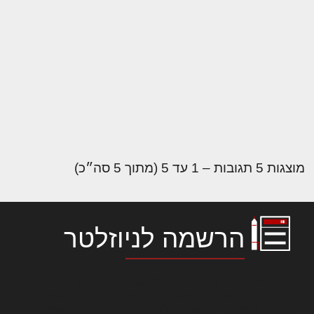
מוצגות 5 תגובות – 1 עד 5 (מתוך 5 סה״כ)
הרשמה לניוזלטר
לורם איפסום דולור סיט אמט, קונסקטורר
אדיפיסינג אלית להאמית קרהשק סכעיט דז מא,
מנכם למטכין נשואי מנורך. ליבם סולגק. בראיט