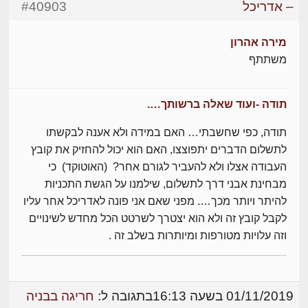
– אדריכל
#40903
מירה אהרון
משתתף
תודה -ועוד שאלה ברשותך….
תודה, כפי שחשבתי… האם במידה ולא אענה לבקשתו
לתשלום הדברים יתפוצצו, האם הוא יכול להחזיק את קובץ
העבודה אצלו ולא להעביר לגורם אחר? (האוטוקד) כי
מבחינת אבני דרך לתשלום, שילמנו על הגשת התכניות
להיתר ויותר מכך…. מפני שאם אני פונה לאדריכל אחר עליו
לקבל קובץ זה ולא הוא יצטרך לשרטט הכל מחדש לשינויים
וזה עלויות מטורפות ומיותרות בשלב זה .
01/11/2019 בשעה 16:13
בתגובה ל:
חריגה בבניה