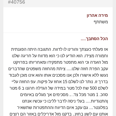
#40756
מירה אהרון
משתתף
הכל הסתבך….
אז פעלתי כעצתך והורינו לו לדווח. התגובה היתה הפגנתית
וחמורה מצידו. הוא הודיע לנו כי הוא מדווח על חריגה שלנו
מול הועדה וכי הוא מתפטר מתפקידו ומאחריותו בפרויקט
עקב הפרת חוזה שלנו…. ציתת מהחוזה משפטים שהדברים
נעשו ללא אישורו ולכן אנו מסכנים אותו והוא אינו מוכן לעבוד
בדרך זו. נותר לנו לשלם 15 אחוז על פיקוח. עפ החוזה עליי
לשלם 500 שח לכל מטר במידה של הגדלה חרגנו ב 6 מטר
סהכ. 1 מטר מכל צד. .. מסכימים אך מגלים באיומים
ןהתנגדיות…. בעלי ניסה לדבר לליבו כי עכשיו אנחנו
בפלונטר… גם עקב איום הדיווח וההתפטרות שתשאיר
אותנו עם לשון בחוץ.. בדקנו מול אדריכלים באזור הם רוצים